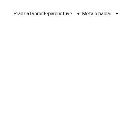
Pradžia
Tvoros
E-parduotuvė
Metalo baldai
Dekora
su pa
€5.80
kaina