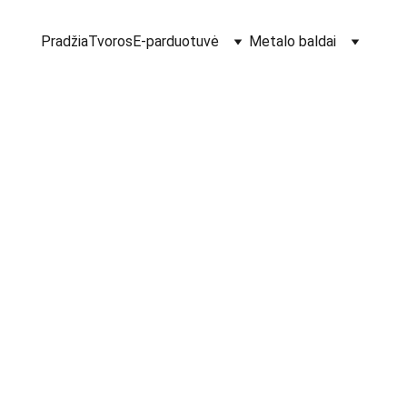
Pradžia
Tvoros
E-parduotuvė
Metalo baldai
Spyno
plokšt
€8.95
-
+