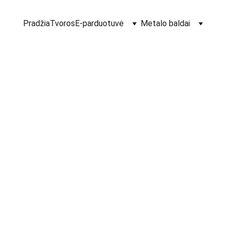
Pradžia
Tvoros
E-parduotuvė
Metalo baldai
Štampu
lapelis
€2.69
Išmatavimai