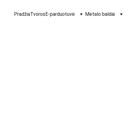
Pradžia
Tvoros
E-parduotuvė
Metalo baldai
Lapeli
Lapelis karš
€4.95
-
+